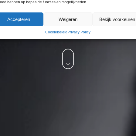
loed hebben op bepaalde functies en mogelijkheden.
Accepteren
Weigeren
Bekijk voorkeuren
Cookiebeleid
Privacy Policy