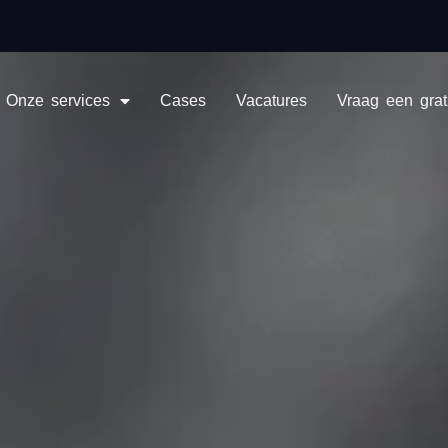
Onze services
Cases
Vacatures
Vraag een grat