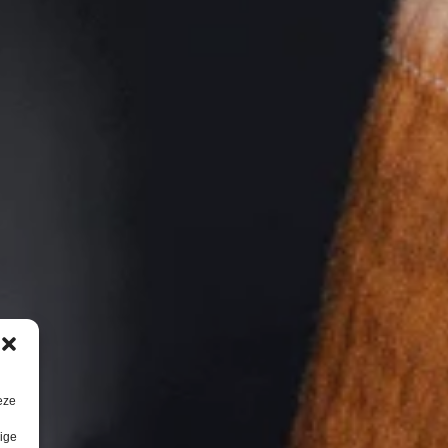
eze
lige