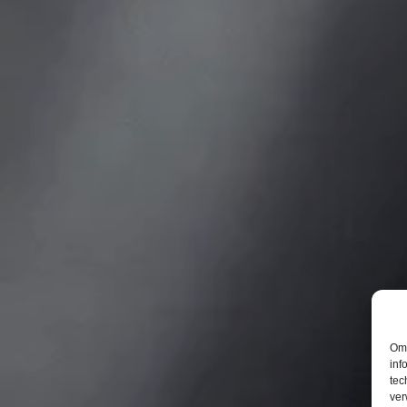
Om 
inf
tec
ver