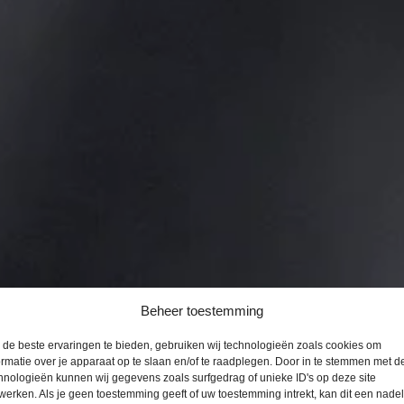
Beheer toestemming
de beste ervaringen te bieden, gebruiken wij technologieën zoals cookies om
ormatie over je apparaat op te slaan en/of te raadplegen. Door in te stemmen met d
hnologieën kunnen wij gegevens zoals surfgedrag of unieke ID's op deze site
werken. Als je geen toestemming geeft of uw toestemming intrekt, kan dit een nade