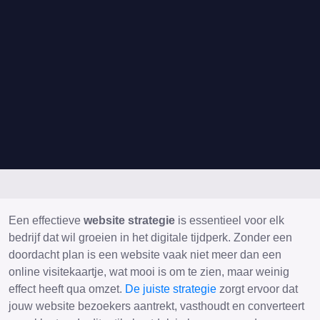
Een effectieve
website strategie
is essentieel voor elk
bedrijf dat wil groeien in het digitale tijdperk. Zonder een
doordacht plan is een website vaak niet meer dan een
online visitekaartje, wat mooi is om te zien, maar weinig
effect heeft qua omzet.
De juiste strategie
zorgt ervoor dat
jouw website bezoekers aantrekt, vasthoudt en converteert