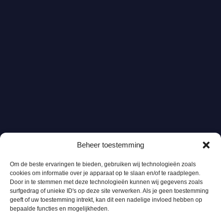
Beheer toestemming
Om de beste ervaringen te bieden, gebruiken wij technologieën zoals
cookies om informatie over je apparaat op te slaan en/of te raadplegen.
Door in te stemmen met deze technologieën kunnen wij gegevens zoals
surfgedrag of unieke ID's op deze site verwerken. Als je geen toestemming
geeft of uw toestemming intrekt, kan dit een nadelige invloed hebben op
bepaalde functies en mogelijkheden.