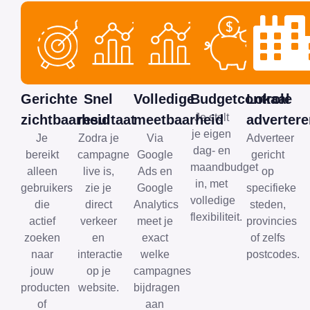
Gerichte
Snel
Volledige
Budgetcontrole
Lokaal
Je stelt
zichtbaarheid
resultaat
meetbaarheid
adverter
je eigen
Je
Zodra je
Via
Adverteer
dag- en
bereikt
campagne
Google
gericht
maandbudget
alleen
live is,
Ads en
op
in, met
gebruikers
zie je
Google
specifieke
volledige
die
direct
Analytics
steden,
flexibiliteit.
actief
verkeer
meet je
provincies
zoeken
en
exact
of zelfs
naar
interactie
welke
postcodes.
jouw
op je
campagnes
producten
website.
bijdragen
of
aan