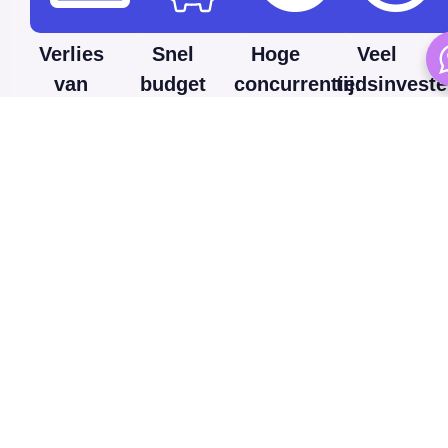
Verlies
Snel
Hoge
Veel
van
budget
concurrentie:
tijdsinveste
controle
op:
Populaire
Een
zonder
Slecht
zoekwoorden
succesvoll
kennis:
ingestelde
kunnen
campagne
Zonder
campagnes
prijzig
vereist
de
kunnen
zijn,
continue
juiste
je
zeker in
monitoring
kennis
advertentiebudget
competitieve
en
is het
snel
markten.
bijsturing.
lastig
opmaken
om
zonder
campagnes
dat dit
effectief
leads