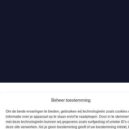
Beheer toestemming
Om de beste ervaringen te bieden, gebruiken wij technologieën zoals cookies
informatie over je apparaat op te slaan en/of te raadplegen. Door in te stemme
met deze technologieën kunnen wij gegevens zoals surfgedrag of unieke ID's 
deze site verwerken. Als je geen toestemming geeft of uw toestemming intrekt,