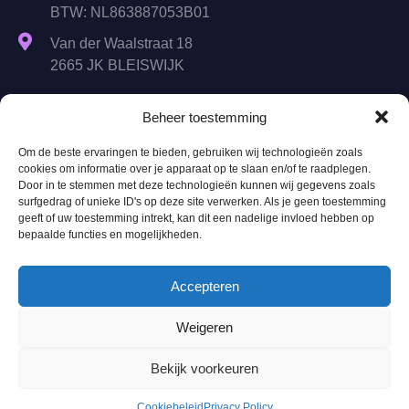
BTW: NL863887053B01
Van der Waalstraat 18
2665 JK BLEISWIJK
Ma t/m Vrij
Beheer toestemming
9:00 - 17:00
Om de beste ervaringen te bieden, gebruiken wij technologieën zoals
Za t/m Zo
cookies om informatie over je apparaat op te slaan en/of te raadplegen.
Gesloten
Door in te stemmen met deze technologieën kunnen wij gegevens zoals
surfgedrag of unieke ID's op deze site verwerken. Als je geen toestemming
geeft of uw toestemming intrekt, kan dit een nadelige invloed hebben op
bepaalde functies en mogelijkheden.
Menu
Over ons
Onze services
Accepteren
Cases
Weigeren
Vacatures
Bekijk voorkeuren
Services
SEO
Cookiebeleid
Privacy Policy