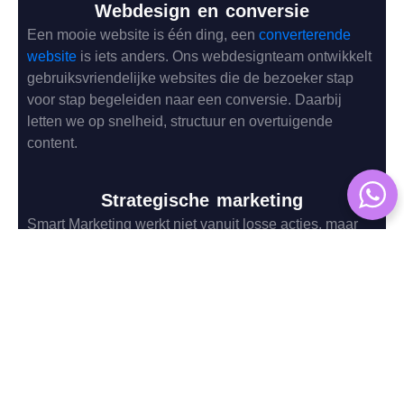
Webdesign en conversie
Een mooie website is één ding, een
converterende
website
is iets anders. Ons webdesignteam ontwikkelt
gebruiksvriendelijke websites die de bezoeker stap
voor stap begeleiden naar een conversie. Daarbij
letten we op snelheid, structuur en overtuigende
content.
Strategische marketing
Smart Marketing werkt niet vanuit losse acties, maar
met een doordachte strategie. We analyseren
markttrends, doelgroepen en klantbehoeften. Op basis
daarvan bouwen we een marketingplan dat jouw
groeipotentie volledig benut.
Gaan voor de juiste strategie