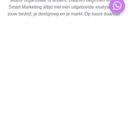
Iedere organisatie is anders. Daarom beginnen wij bij
Smart Marketing altijd met een uitgebreide analyse van
jouw bedrijf, je doelgroep en je markt. Op basis daarvan
ontwikkelen we een digitale strategie die volledig op
maat is. We combineren verschillende disciplines in één
geïntegreerde aanpak.
Onze strategie bestaat
uit vier kernpijlers:
2. Zoekmachine
adverteren (SEA)