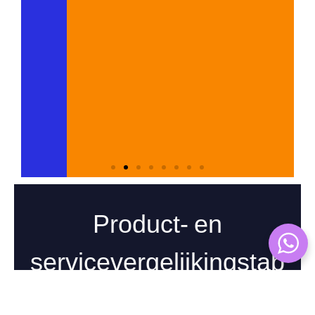
Gastbloggen is een krachtige methode om jouw
expertise te tonen én backlinks te genereren. Schrijf
kwalitatieve artikelen voor relevante websites binnen
jouw niche. Hiermee bereik je een nieuw publiek én
plaats je een backlink naar je eigen site. Let op:
kies alleen voor betrouwbare platformen met een
goede reputatie en organisch verkeer. Zo bouw je
niet alleen links op, maar ook vertrouwen.
Verkrijg linkbuilding
Product- en
servicevergelijkingstab
el