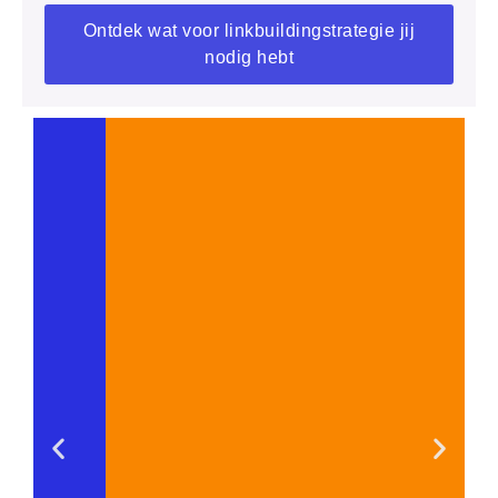
Ontdek wat voor linkbuildingstrategie jij
nodig hebt
2. Gastbloggen bij autoritaire
websites