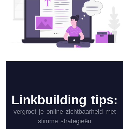
Linkbuilding tips:
vergroot je online zichtbaarheid met
slimme strategieën