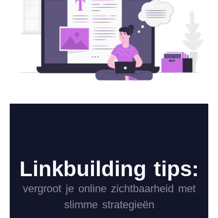
Linkbuilding tips:
vergroot je online zichtbaarheid met
slimme strategieën