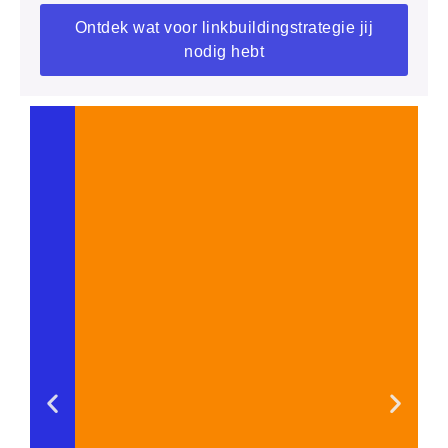
Ontdek wat voor linkbuildingstrategie jij
nodig hebt
2. Gastbloggen bij autoritaire
websites
Gastbloggen is een krachtige methode om jouw
expertise te tonen én backlinks te genereren. Schrijf