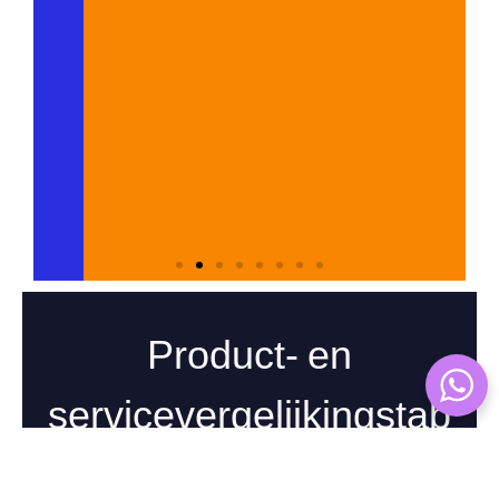
kwalitatieve artikelen voor relevante websites binnen
jouw niche. Hiermee bereik je een nieuw publiek én
plaats je een backlink naar je eigen site. Let op:
kies alleen voor betrouwbare platformen met een
goede reputatie en organisch verkeer. Zo bouw je
niet alleen links op, maar ook vertrouwen.
Verkrijg linkbuilding
Product- en
servicevergelijkingstab
el