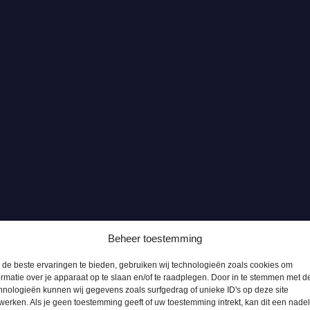
Beheer toestemming
de beste ervaringen te bieden, gebruiken wij technologieën zoals cookies om
ormatie over je apparaat op te slaan en/of te raadplegen. Door in te stemmen met d
hnologieën kunnen wij gegevens zoals surfgedrag of unieke ID's op deze site
werken. Als je geen toestemming geeft of uw toestemming intrekt, kan dit een nade