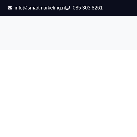
info@smartmarketing.nl
085 303 8261
is consult aan