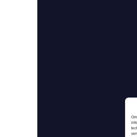
Om 
inf
tec
ver