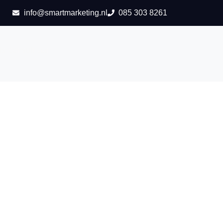
info@smartmarketing.nl
085 303 8261
is consult aan