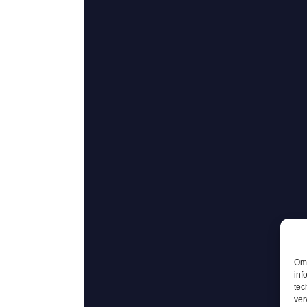
Om 
inf
tec
ver