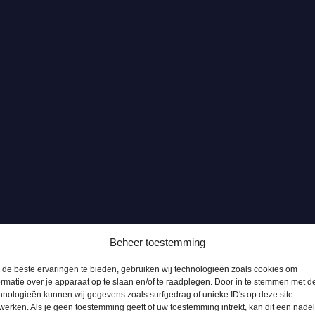
Beheer toestemming
de beste ervaringen te bieden, gebruiken wij technologieën zoals cookies om
ormatie over je apparaat op te slaan en/of te raadplegen. Door in te stemmen met d
hnologieën kunnen wij gegevens zoals surfgedrag of unieke ID's op deze site
werken. Als je geen toestemming geeft of uw toestemming intrekt, kan dit een nade