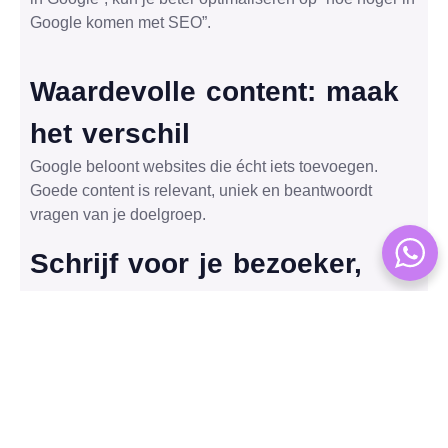
Google komen met SEO”.
Waardevolle content: maak
het verschil
Google beloont websites die écht iets toevoegen.
Goede content is relevant, uniek en beantwoordt
vragen van je doelgroep.
Schrijf voor je bezoeker,
niet voor de zoekmachine
Vermijd keyword stuffing. Verwerk het zoekwoord
maximaal één keer aan het begin van een alinea of
koptekst, en gebruik synoniemen elders in de tekst.
Contenttips: